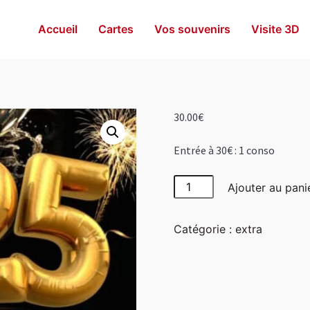
Accueil
Cartes
Vos souvenirs
Visite 3D
30.00
€
Entrée à 30€ : 1 conso
quantité
Ajouter au pani
de
Entrée
Catégorie :
extra
à
30€
:
1
conso