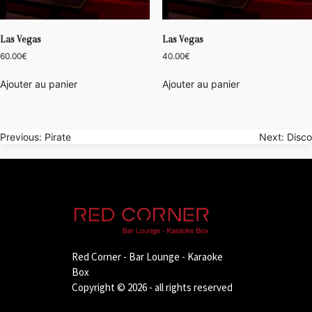
Las Vegas
Las Vegas
60.00
€
40.00
€
Ajouter au panier
Ajouter au panier
Navigation
Previous:
Pirate
Next:
Disco
de
l’article
Red Corner - Bar Lounge - Karaoke
Box
Copyright © 2026 - all rights reserved