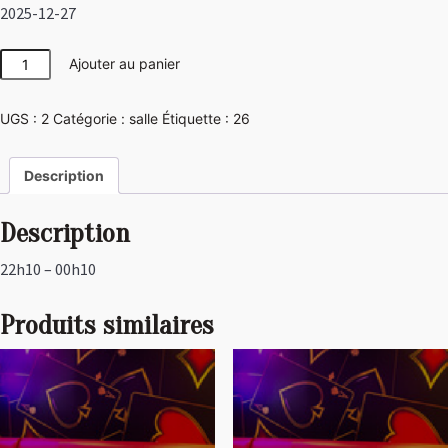
2025-12-27
quantité
Ajouter au panier
de
Girly
UGS :
2
Catégorie :
salle
Étiquette :
26
Description
Description
22h10 – 00h10
Produits similaires