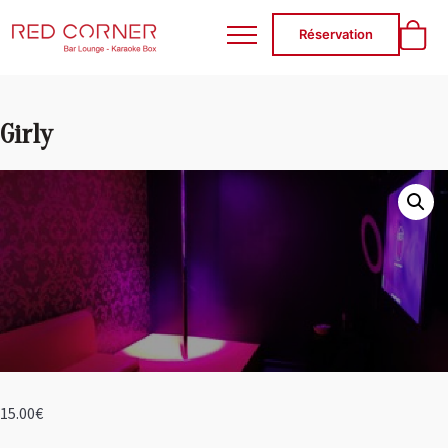
RED CORNER
Réservation
Girly
15.00
€