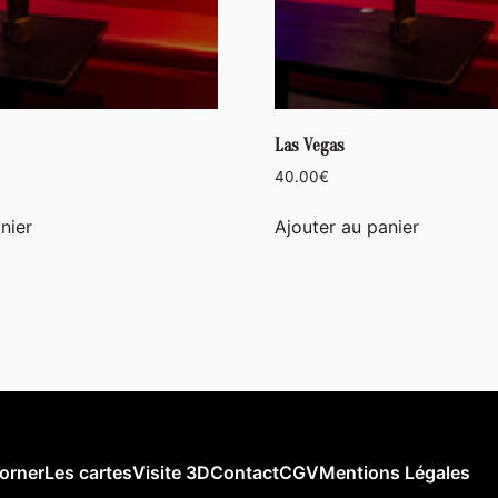
Las Vegas
40.00
€
nier
Ajouter au panier
orner
Les cartes
Visite 3D
Contact
CGV
Mentions Légales