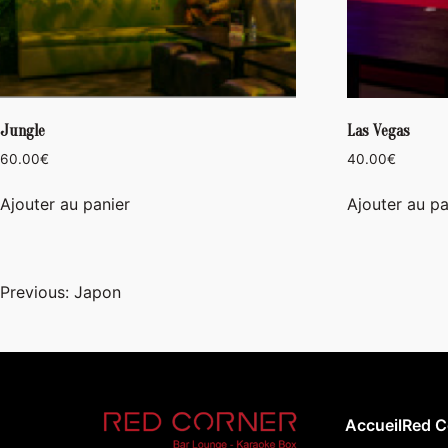
Jungle
Las Vegas
60.00
€
40.00
€
Ajouter au panier
Ajouter au pa
Navigation
Previous:
Japon
de
l’article
Accueil
Red C