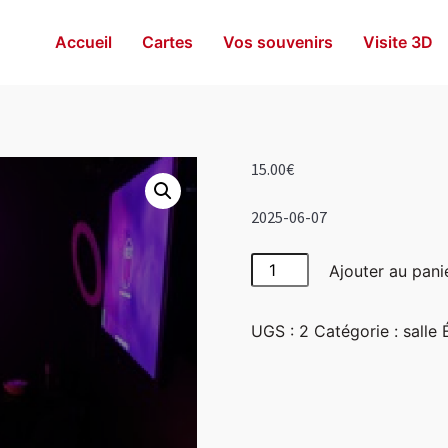
Accueil
Cartes
Vos souvenirs
Visite 3D
15.00
€
2025-06-07
quantité
Ajouter au pani
de
Girly
UGS :
2
Catégorie :
salle