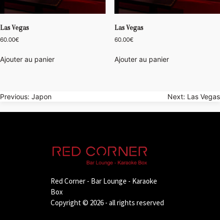
Las Vegas
Las Vegas
60.00
€
60.00
€
Ajouter au panier
Ajouter au panier
Navigation
Previous:
Japon
Next:
Las Vegas
de
l’article
Red Corner - Bar Lounge - Karaoke
Box
Copyright © 2026 - all rights reserved