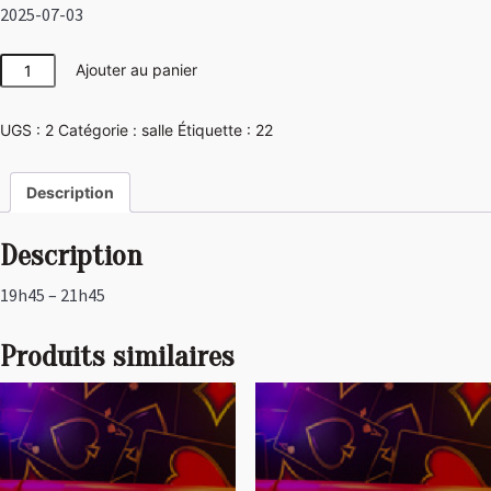
2025-07-03
quantité
Ajouter au panier
de
Japon
UGS :
2
Catégorie :
salle
Étiquette :
22
Description
Description
19h45 – 21h45
Produits similaires