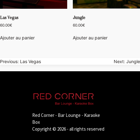
Las Vegas
Jungle
60.00
€
60.00
€
Ajouter au panier
Ajouter au panier
Navigation
Previous:
Las Vegas
Next:
Jungle
de
l’article
Red Corner - Bar Lounge - Karaoke
Box
Copyright © 2026 - all rights reserved