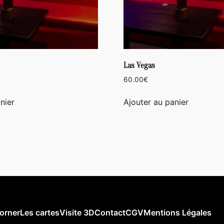
Las Vegas
60.00
€
nier
Ajouter au panier
orner
Les cartes
Visite 3D
Contact
CGV
Mentions Légales