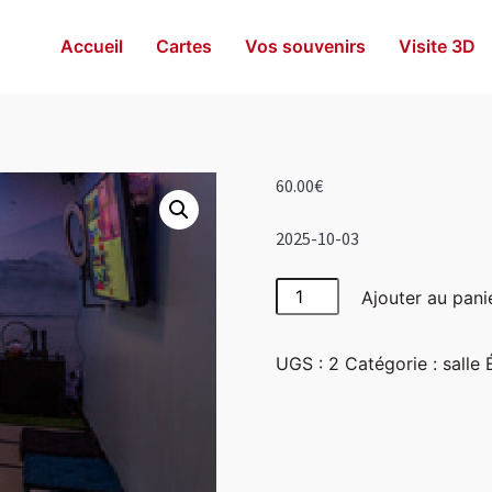
Accueil
Cartes
Vos souvenirs
Visite 3D
60.00
€
2025-10-03
quantité
Ajouter au pani
de
Japon
UGS :
2
Catégorie :
salle