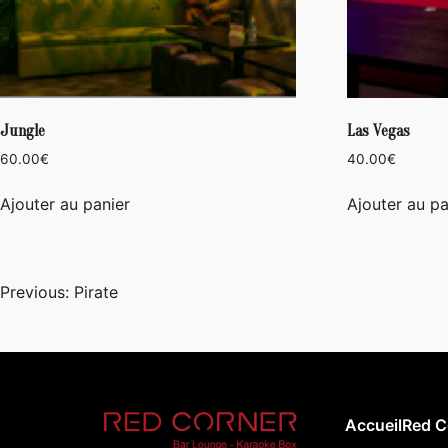
Jungle
Las Vegas
60.00
€
40.00
€
Ajouter au panier
Ajouter au pa
Navigation
Previous:
Pirate
de
l’article
Accueil
Red C