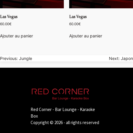
Las Vegas
Las Vegas
60.00
€
60.00
€
Ajouter au panier
Ajouter au panier
Navigation
Previous:
Jungle
Next:
Japon
de
l’article
Red Corner - Bar Lounge - Karaoke
Box
Copyright © 2026 - all rights reserved