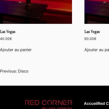
Las Vegas
Las Vegas
40.00
€
60.00
€
Ajouter au panier
Ajouter au pa
Navigation
Previous:
Disco
de
l’article
Accueil
Red C