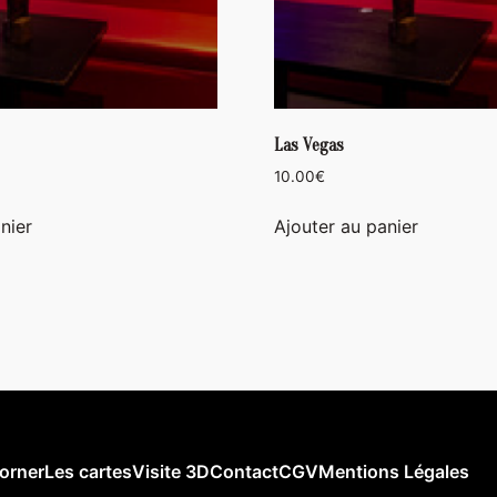
Las Vegas
10.00
€
nier
Ajouter au panier
orner
Les cartes
Visite 3D
Contact
CGV
Mentions Légales