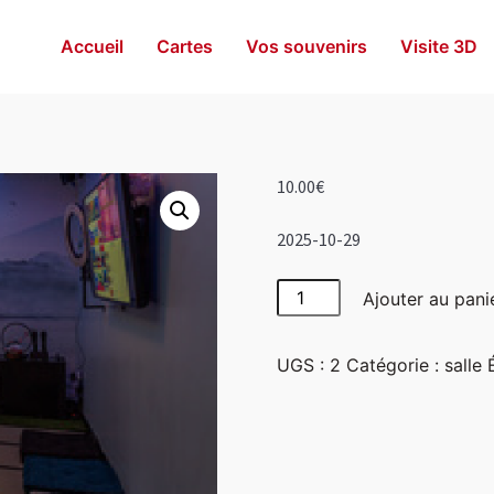
Accueil
Cartes
Vos souvenirs
Visite 3D
10.00
€
2025-10-29
quantité
Ajouter au pani
de
Japon
UGS :
2
Catégorie :
salle