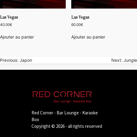
Las Vegas
Las Vegas
40.00
€
60.00
€
Ajouter au panier
Ajouter au panier
Navigation
Previous:
Japon
Next:
Jungle
de
l’article
Red Corner - Bar Lounge - Karaoke
Box
Copyright © 2026 - all rights reserved