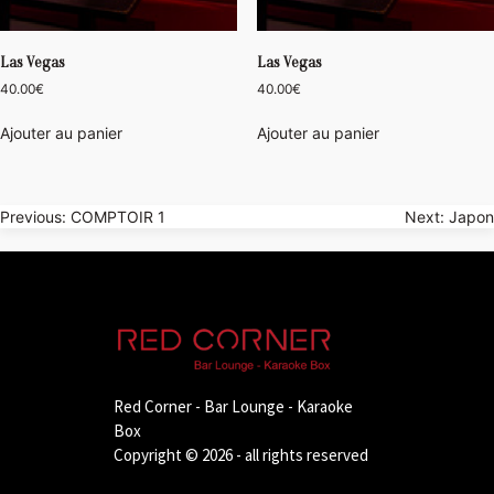
Las Vegas
Las Vegas
40.00
€
40.00
€
Ajouter au panier
Ajouter au panier
Navigation
Previous:
COMPTOIR 1
Next:
Japon
de
l’article
Red Corner - Bar Lounge - Karaoke
Box
Copyright © 2026 - all rights reserved