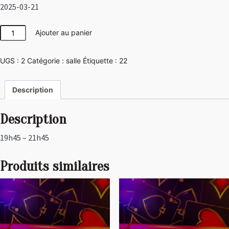
2025-03-21
quantité
Ajouter au panier
de
Japon
UGS :
2
Catégorie :
salle
Étiquette :
22
Description
Description
19h45 – 21h45
Produits similaires