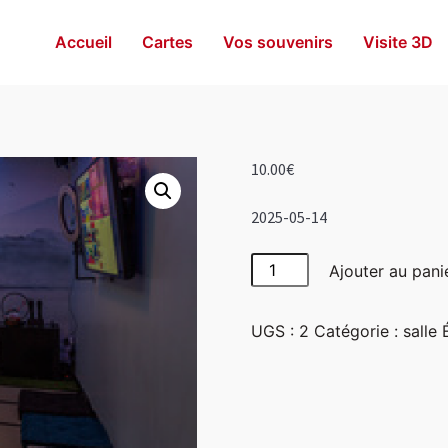
Accueil
Cartes
Vos souvenirs
Visite 3D
10.00
€
2025-05-14
quantité
Ajouter au pani
de
Japon
UGS :
2
Catégorie :
salle