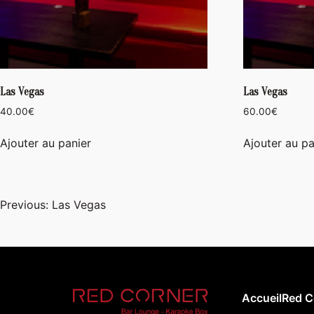
Las Vegas
Las Vegas
40.00
€
60.00
€
Ajouter au panier
Ajouter au pa
Navigation
Previous:
Las Vegas
de
l’article
Accueil
Red C