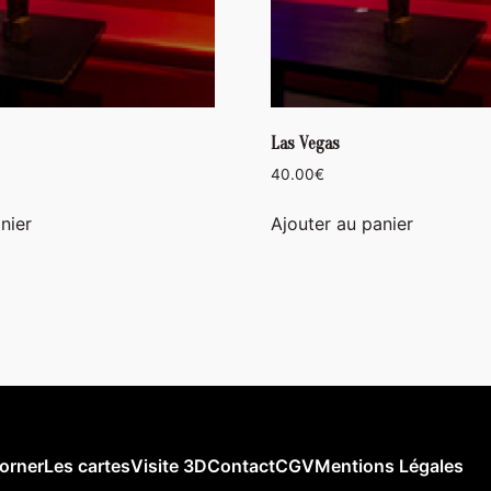
Las Vegas
40.00
€
nier
Ajouter au panier
orner
Les cartes
Visite 3D
Contact
CGV
Mentions Légales