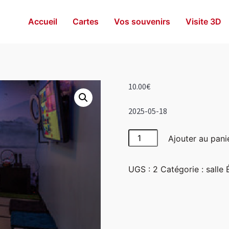
Accueil
Cartes
Vos souvenirs
Visite 3D
10.00
€
2025-05-18
quantité
Ajouter au pani
de
Japon
UGS :
2
Catégorie :
salle