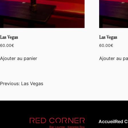
Las Vegas
Las Vegas
60.00
€
60.00
€
Ajouter au panier
Ajouter au pa
Navigation
Previous:
Las Vegas
de
l’article
Accueil
Red C