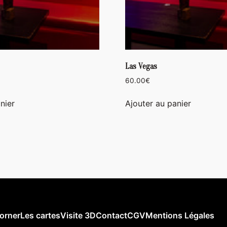
Las Vegas
60.00
€
nier
Ajouter au panier
orner
Les cartes
Visite 3D
Contact
CGV
Mentions Légales