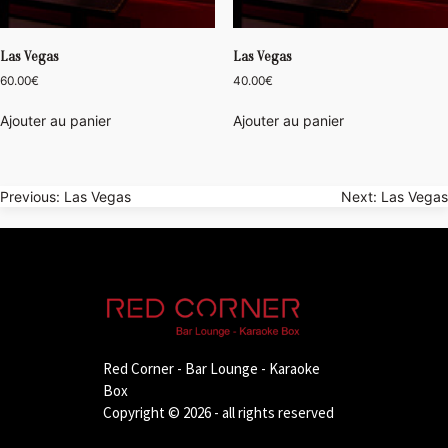
Las Vegas
Las Vegas
60.00
€
40.00
€
Ajouter au panier
Ajouter au panier
Navigation
Previous:
Las Vegas
Next:
Las Vegas
de
l’article
Red Corner - Bar Lounge - Karaoke
Box
Copyright © 2026 - all rights reserved