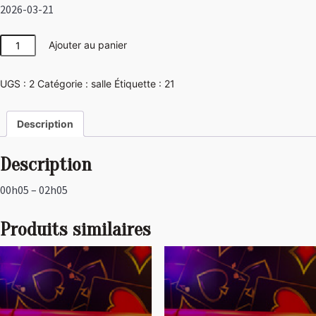
2026-03-21
quantité
Ajouter au panier
de
Las
UGS :
2
Catégorie :
salle
Étiquette :
21
Vegas
Description
Description
00h05 – 02h05
Produits similaires