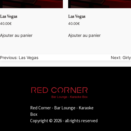
Las Vegas
Las Vegas
40.00
€
40.00
€
Ajouter au panier
Ajouter au panier
Navigation
Previous:
Las Vegas
Next:
Girly
de
l’article
Red Corner - Bar Lounge - Karaoke
Box
Copyright © 2026 - all rights reserved