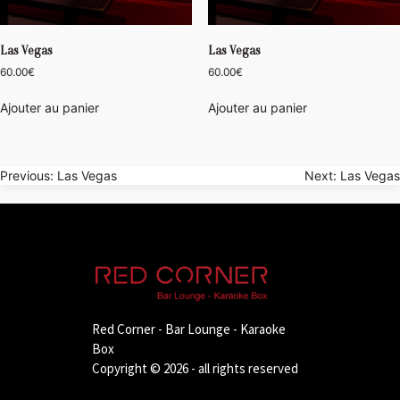
Las Vegas
Las Vegas
60.00
€
60.00
€
Ajouter au panier
Ajouter au panier
Navigation
Previous:
Las Vegas
Next:
Las Vegas
de
l’article
Red Corner - Bar Lounge - Karaoke
Box
Copyright © 2026 - all rights reserved