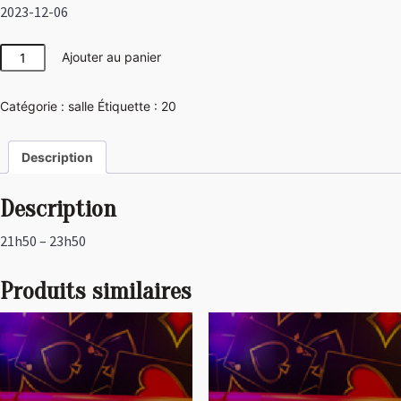
2023-12-06
quantité
Ajouter au panier
de
Las
Catégorie :
salle
Étiquette :
20
Vegas
Description
Description
21h50 – 23h50
Produits similaires