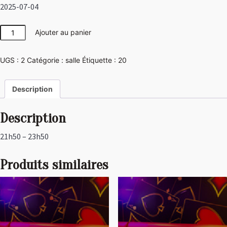
2025-07-04
quantité
Ajouter au panier
de
Las
UGS :
2
Catégorie :
salle
Étiquette :
20
Vegas
Description
Description
21h50 – 23h50
Produits similaires