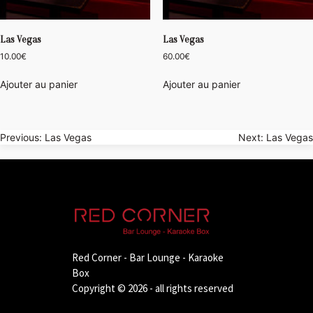
Las Vegas
Las Vegas
10.00
€
60.00
€
Ajouter au panier
Ajouter au panier
Navigation
Previous:
Las Vegas
Next:
Las Vegas
de
l’article
Red Corner - Bar Lounge - Karaoke
Box
Copyright © 2026 - all rights reserved