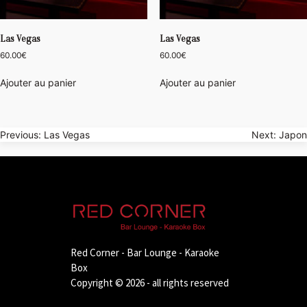
Las Vegas
Las Vegas
60.00
€
60.00
€
Ajouter au panier
Ajouter au panier
Navigation
Previous:
Las Vegas
Next:
Japon
de
l’article
Red Corner - Bar Lounge - Karaoke
Box
Copyright © 2026 - all rights reserved