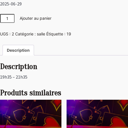
2025-06-29
quantité
Ajouter au panier
de
Las
UGS :
2
Catégorie :
salle
Étiquette :
19
Vegas
Description
Description
19h35 – 21h35
Produits similaires