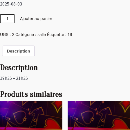
2025-08-03
quantité
Ajouter au panier
de
Las
UGS :
2
Catégorie :
salle
Étiquette :
19
Vegas
Description
Description
19h35 – 21h35
Produits similaires