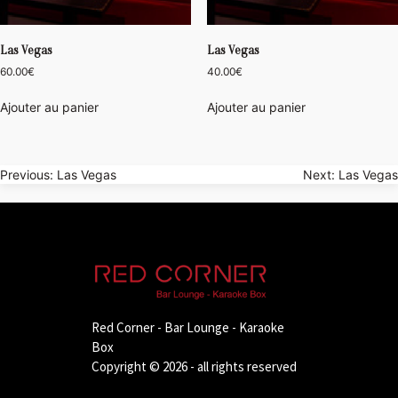
Las Vegas
Las Vegas
60.00
€
40.00
€
Ajouter au panier
Ajouter au panier
Navigation
Previous:
Las Vegas
Next:
Las Vegas
de
l’article
Red Corner - Bar Lounge - Karaoke
Box
Copyright © 2026 - all rights reserved