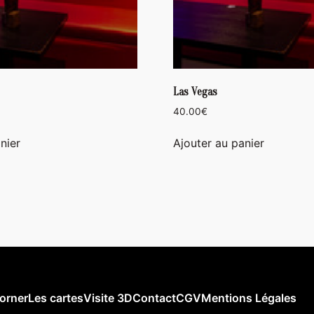
Las Vegas
40.00
€
nier
Ajouter au panier
orner
Les cartes
Visite 3D
Contact
CGV
Mentions Légales