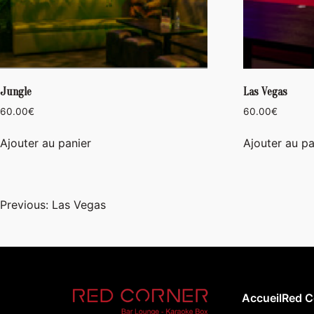
Jungle
Las Vegas
60.00
€
60.00
€
Ajouter au panier
Ajouter au pa
Navigation
Previous:
Las Vegas
de
l’article
Accueil
Red C