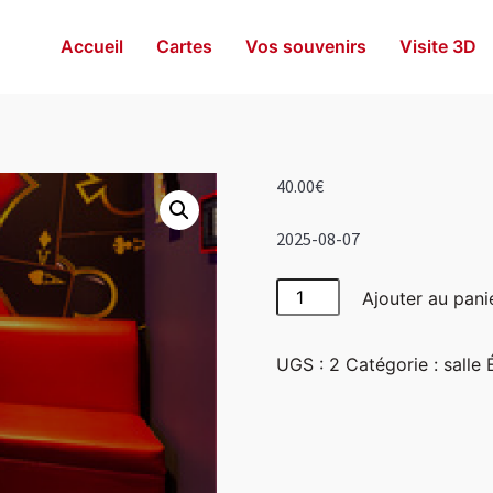
Accueil
Cartes
Vos souvenirs
Visite 3D
40.00
€
2025-08-07
quantité
Ajouter au pani
de
Las
UGS :
2
Catégorie :
salle
Vegas