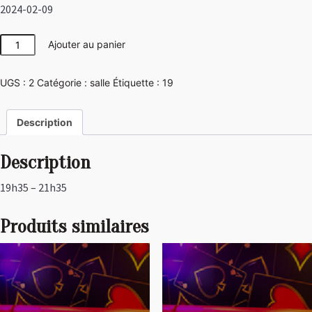
2024-02-09
quantité
Ajouter au panier
de
Las
UGS :
2
Catégorie :
salle
Étiquette :
19
Vegas
Description
Description
19h35 – 21h35
Produits similaires