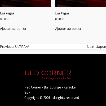
Las Vegas
Las Vegas
60.00
€
60.00
€
Ajouter au panier
Ajouter au panier
Navigation
Previous:
ULTRA-V
Next:
Japon
de
l’article
Red Corner - Bar Lounge - Karaoke
Box
Copyright © 2026 - all rights reserved