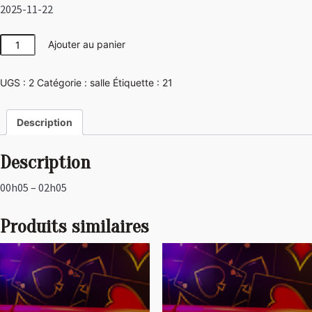
2025-11-22
quantité
Ajouter au panier
de
Las
UGS :
2
Catégorie :
salle
Étiquette :
21
Vegas
Description
Description
00h05 – 02h05
Produits similaires