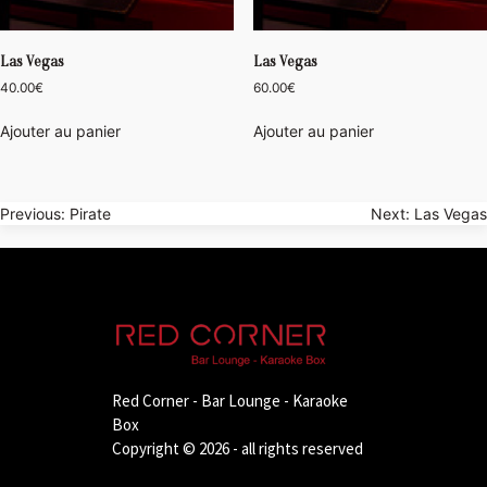
Las Vegas
Las Vegas
40.00
€
60.00
€
Ajouter au panier
Ajouter au panier
Navigation
Previous:
Pirate
Next:
Las Vegas
de
l’article
Red Corner - Bar Lounge - Karaoke
Box
Copyright © 2026 - all rights reserved