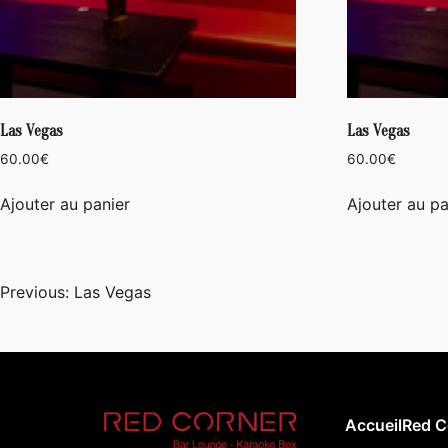
Las Vegas
Las Vegas
60.00
€
60.00
€
Ajouter au panier
Ajouter au pa
Navigation
Previous:
Las Vegas
de
l’article
Accueil
Red C