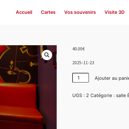
Accueil
Cartes
Vos souvenirs
Visite 3D
40.00
€
2025-11-23
quantité
Ajouter au pani
de
Las
UGS :
2
Catégorie :
salle
Vegas