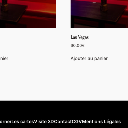
Las Vegas
60.00
€
nier
Ajouter au panier
orner
Les cartes
Visite 3D
Contact
CGV
Mentions Légales