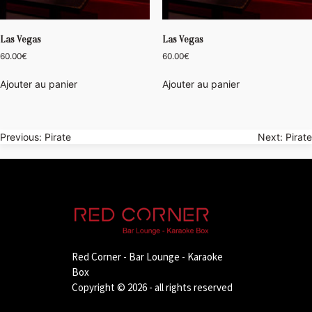
Las Vegas
Las Vegas
60.00
€
60.00
€
Ajouter au panier
Ajouter au panier
Navigation
Previous:
Pirate
Next:
Pirate
de
l’article
Red Corner - Bar Lounge - Karaoke
Box
Copyright © 2026 - all rights reserved