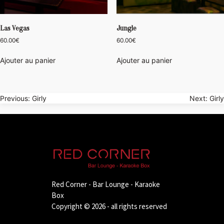
Las Vegas
Jungle
60.00
€
60.00
€
Ajouter au panier
Ajouter au panier
Navigation
Previous:
Girly
Next:
Girly
de
l’article
Red Corner - Bar Lounge - Karaoke
Box
Copyright © 2026 - all rights reserved