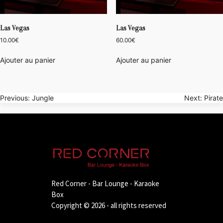
Las Vegas
Las Vegas
10.00
€
60.00
€
Ajouter au panier
Ajouter au panier
Navigation
Previous:
Jungle
Next:
Pirate
de
l’article
Red Corner - Bar Lounge - Karaoke
Box
Copyright © 2026 - all rights reserved